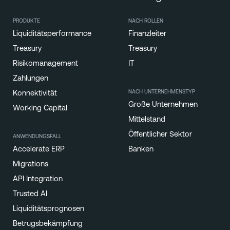
PRODUKTE
NACH ROLLEN
Liquiditätsperformance
Finanzleiter
Treasury
Treasury
Risikomanagement
IT
Zahlungen
NACH UNTERNEHMENSTYP
Konnektivität
Große Unternehmen
Working Capital
Mittelstand
Öffentlicher Sektor
ANWENDUNGSFALL
Accelerate ERP
Banken
Migrations
API Integration
Trusted AI
Liquiditätsprognosen
Betrugsbekämpfung