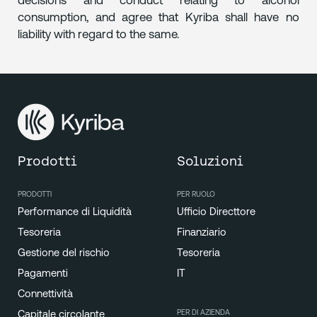
decisions and conduct relating to alcohol
consumption, and agree that Kyriba shall have no
liability with regard to the same.
Prodotti
Soluzioni
PRODOTTI
PER RUOLO
Performance di Liquidità
Ufficio Directtore
Tesoreria
Finanziario
Gestione del rischio
Tesoreria
Pagamenti
IT
Connettività
PER DI AZIENDA
Capitale circolante