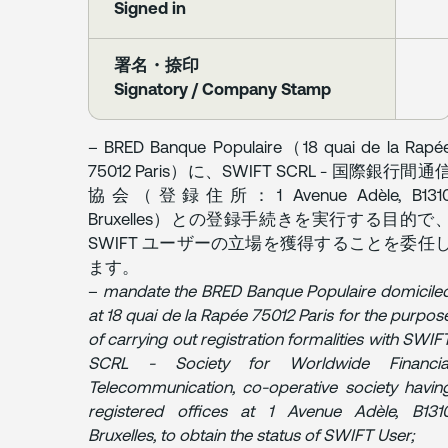
Signed in
署名・捺印
Signatory / Company Stamp
– BRED Banque Populaire（18 quai de la Rapé
75012 Paris）に、SWIFT SCRL - 国際銀行間通
協会（登録住所：1 Avenue Adèle, B131
Bruxelles）との登録手続きを実行する目的で
SWIFT ユーザーの立場を獲得することを委任
ます。
–
mandate the BRED Banque Populaire domicile
at 18 quai de la Rapée 75012 Paris for the purpos
of carrying out registration formalities with SWIF
SCRL - Society for Worldwide Financia
Telecommunication, co-operative society havin
registered offices at 1 Avenue Adèle, B131
Bruxelles, to obtain the status of SWIFT User;