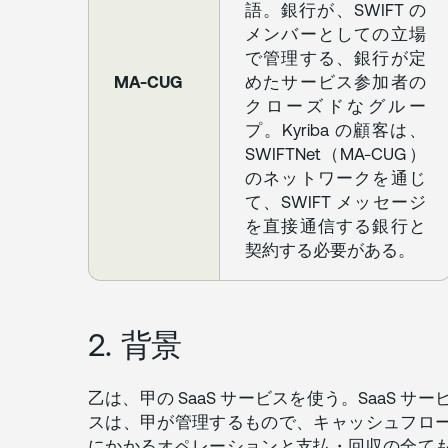
語。銀行が、SWIFT の
コ
ー
メンバーとしての立場
ド
で管理する、銀行が定
取
MA-CUG
めたサービス参加者の
得
クローズドなグルー
の
た
プ。Kyriba の顧客は、
め
SWIFTNet（MA-CUG）
の
のネットワークを通じ
支
援
て、SWIFT メッセージ
依
を直接通信する銀行と
頼
契約する必要がある。
/
SPONSORING
REQUEST
TO
2. 背景
OBTAIN
BIC
CODE
乙は、甲の SaaS サービスを使う。SaaS サー
スは、甲が管理するもので、キャッシュフロ
にかかるオペレーションと支払・回収の全て