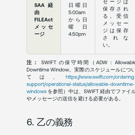
セージは
SAA 経
日曜日
保存され
由
5:00am
る。受信
FILEAct
から日
メッセー
メッセ
曜日
ジは保存
ージ
4:50pm
されな
い。
注：
SWIFT の保守時間（ADW：Allowabl
Downtime Window。実際のスケジュールにつ
ては、
https://www.swift.com/ordering
support/operational-status/allowable-downtime-
windows
を参照）中は、SWIFT 経由でファイ
やメッセージの送信を避ける必要がある。
6. 乙の義務