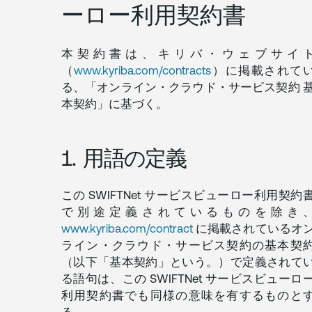
語
ーロー利用契約書
の
定
義
本契約書は、キリバ・ウェブサイ
（
www.kyriba.com/contracts
）に掲載されて
2.
る、「オンライン・クラウド・サービス契約 
背
本契約」に基づく。
景
1. 用語の定義
3.
目
的
この SWIFTNet サービスビューロー利用契約
で別途定義されているものを除き
4.
www.kyriba.com/contract
に掲載されているオ
前
ライン・クラウド・サービス契約の基本契
提
（以下「基本契約」という。）で定義されて
条
件
る語句は、この SWIFTNet サービスビューロ
－
利用契約書でも同様の意味を有するものと
SWIFTNET