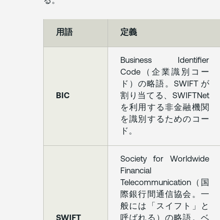
る。
の
利
用
用語
定義
に
関
す
Business Identifier
る
Code（企業識別コー
停
ド）の略語。SWIFT が
止
BIC
割り当てる、SWIFTNet
条
を利用する非金融機関
件
を識別するためのコー
ド。
5.
利
用
Society for Worldwide
内
Financial
容
Telecommunication（国
際銀行間通信協会。一
6.
般には「スイフト」と
乙
SWIFT
呼ばれる）の略語。ベ