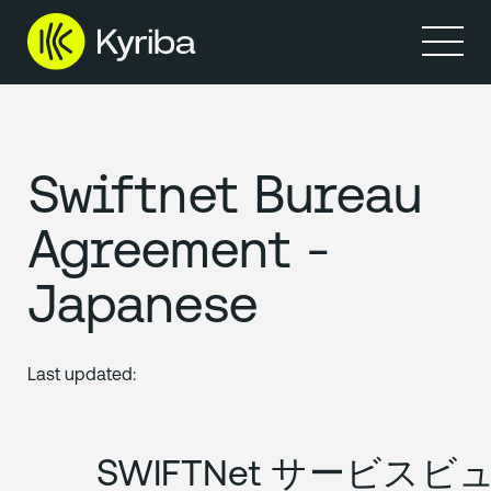
製品
リソース
Swiftnet Bureau
Agreement -
Japanese
Last updated:
1.
SWIFTNet サービスビ
用