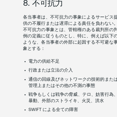
8. 不可抗力
各当事者は、不可抗力の事象によるサービス
供の不履行または遅滞による責任を負わない
不可抗力の事象とは、管轄権のある裁判所の
例の定義に従うものとし、特に、例えば以下
ような、各当事者の外部に起因する不可避な
象とする：
電力の供給不足
行政または立法の介入
通信の回線及びネットワークの技術的また
管理上またはその他の不測の事態
戦争もしくは戦争の脅威、テロ、妨害行為
暴動、外部のストライキ、火災、洪水
SWIFT による全ての障害