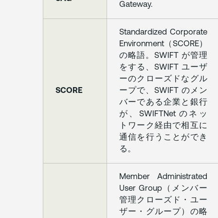
と
Gateway.
本
契
Standardized Corporate
約
Environment（SCORE）
の
完
の略語。SWIFT が管理
全
をする、SWIFT ユーザ
性
ーのクローズドなグル
SCORE
ープで、SWIFT のメン
別
バーである企業と銀行
紙
が、SWIFTNet のネッ
1（APPENDIX
トワーク経由で相互に
1）
通信を行うことができ
る。
別
紙
Member Administrated
2（APPENDIX
User Group（メンバー
2）
管理クローズド・ユー
ザー・グループ）の略
BIC