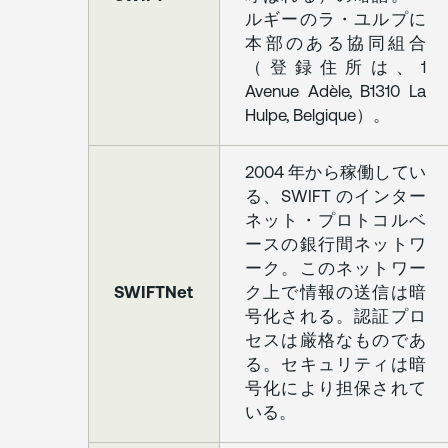
の
ルギーのラ・ユルプに
義
本部のある協同組合
務
（登録住所は、1
Avenue Adèle, B1310 La
7.
Hulpe, Belgique）。
料
金
設
2004 年から稼働してい
定
る、SWIFT のインター
ネット・プロトコルベ
8.
ースの銀行間ネットワ
不
ーク。このネットワー
可
SWIFTNet
ク上で情報の送信は暗
抗
号化される。認証プロ
力
セスは厳格なものであ
る。セキュリティは暗
9.
号化により担保されて
特
いる。
例
に