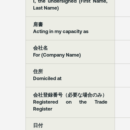
I, the undersigned (First Name,
Last Name)
肩書
Acting in my capacity as
会社名
For (Company Name)
住所
Domiciled at
会社登録番号（必要な場合のみ）
Registered on the Trade
Register
日付