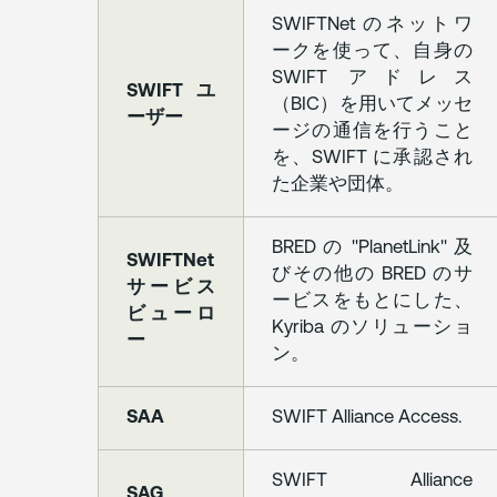
よ
SWIFTNet のネットワ
る
ークを使って、自身の
サ
SWIFT アドレス
ー
SWIFT ユ
（BIC）を用いてメッセ
ビ
ーザー
ージの通信を行うこと
ス
の
を、SWIFT に承認され
停
た企業や団体。
止
BRED の "PlanetLink" 及
SWIFTNet
10.
びその他の BRED のサ
事
サービス
ービスをもとにした、
象
ビューロ
Kyriba のソリューショ
の
ー
ン。
解
決
SAA
SWIFT Alliance Access.
11.
別
SWIFT Alliance
紙
SAG