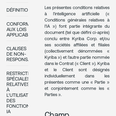
Les présentes conditions relatives
DÉFINITIONS
à l'intelligence artificielle («
Conditions générales relatives à
CONFORMITÉ
l'IA ») font partie intégrante du
AUX LOIS
document (tel que défini ci-après)
APPLICABLES.
conclu entre Kyriba Corp. et/ou
ses sociétés affiliées et filiales
CLAUSES
(collectivement dénommées «
DE NON-
Kyriba ») et l'autre partie nommée
RESPONSABILITÉ
dans le Contrat (« Client »). Kyriba
et le Client sont désignés
RESTRICTIONS
individuellement dans les
SPÉCIALES
présentes comme une « Partie »
RELATIVES
et conjointement comme les «
À
Parties ».
L'UTILISATION
DES
FONCTIONNALITÉS
IA
Champ