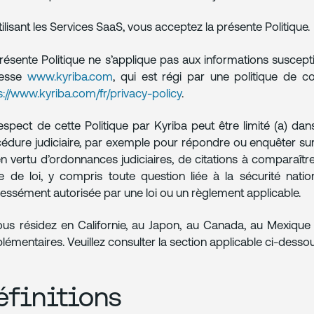
tilisant les Services SaaS, vous acceptez la présente Politique.
résente Politique ne s’applique pas aux informations suscepti
resse
www.kyriba.com
, qui est régi par une politique de con
s://www.kyriba.com/fr/privacy-policy
.
espect de cette Politique par Kyriba peut être limité (a) da
édure judiciaire, par exemple pour répondre ou enquêter su
n vertu d’ordonnances judiciaires, de citations à comparaître,
e de loi, y compris toute question liée à la sécurité natio
essément autorisée par une loi ou un règlement applicable.
ous résidez en Californie, au Japon, au Canada, au Mexique
lémentaires. Veuillez consulter la section applicable ci-dessous
éfinitions