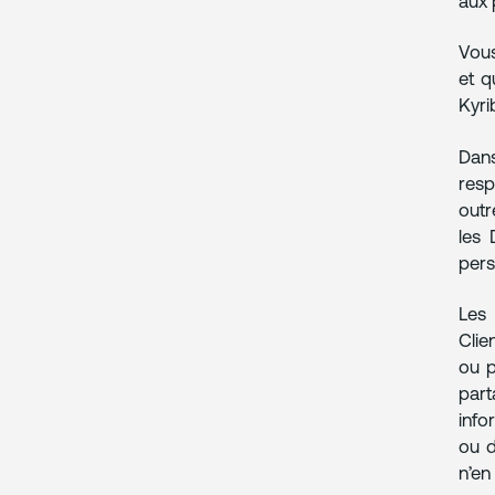
aux 
Vous
et q
Kyri
Dans
resp
outr
les 
pers
Les 
Clie
ou p
part
info
ou d
n’en