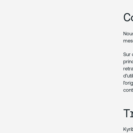
C
Nous
mesu
Sur 
prin
retr
d’ut
l’or
cont
T
Kyri