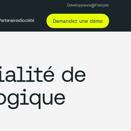
Développeurs
Français
Demandez une démo
Partenaires
Société
ialité de
ogique