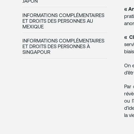
JAPON
« A
INFORMATIONS COMPLÉMENTAIRES
prat
ET DROITS DES PERSONNES AU
anon
MEXIQUE
« Cl
INFORMATIONS COMPLÉMENTAIRES
serv
ET DROITS DES PERSONNES À
biai
SINGAPOUR
On 
d’êt
Par
révè
ou l
d’id
la v