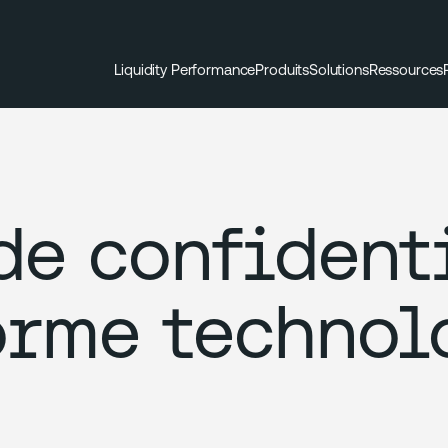
Liquidity Performance
Produits
Solutions
Ressources
de confident
orme technol