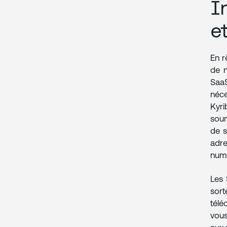
I
e
En r
de n
SaaS
néce
Kyri
soum
de s
adre
numé
Les 
sor
télé
vous