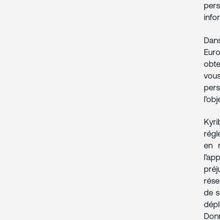
pers
info
Dans
Euro
obte
vous
pers
l’ob
Kyri
régl
en 
l’ap
préj
rése
de s
dépl
Donn