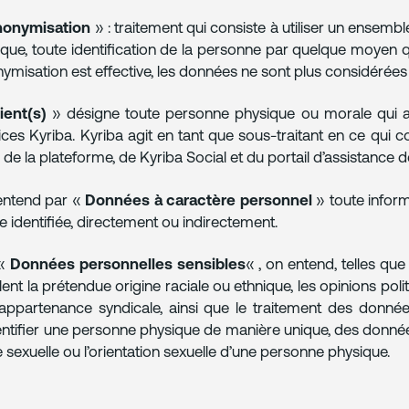
nonymisation
» : traitement qui consiste à utiliser un ensem
ique, toute identification de la personne par quelque moyen q
ymisation est effective, les données ne sont plus considéré
ient(s)
» désigne toute personne physique ou morale qui ach
ices Kyriba. Kyriba agit en tant que sous-traitant en ce qui 
s de la plateforme, de Kyriba Social et du portail d’assistance 
entend par «
Données à caractère personnel
» toute inform
re identifiée, directement ou indirectement.
 «
Données personnelles sensibles
« , on entend, telles que
lent la prétendue origine raciale ou ethnique, les opinions poli
’appartenance syndicale, ainsi que le traitement des donn
entifier une personne physique de manière unique, des donn
ie sexuelle ou l’orientation sexuelle d’une personne physique.