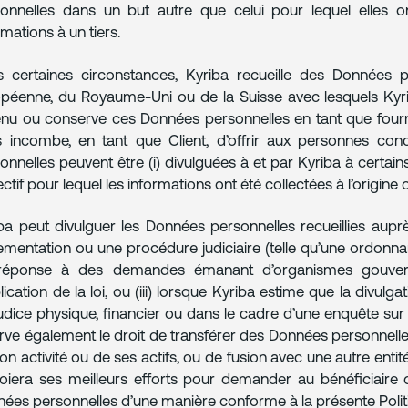
onnelles dans un but autre que celui pour lequel elles on
rmations à un tiers.
 certaines circonstances, Kyriba recueille des Données p
péenne, du Royaume-Uni ou de la Suisse avec lesquels Kyrib
nu ou conserve ces Données personnelles en tant que fournis
 incombe, en tant que Client, d’offrir aux personnes conc
onnelles peuvent être (i) divulguées à et par Kyriba à certains 
jectif pour lequel les informations ont été collectées à l’origine
ba peut divulguer les Données personnelles recueillies auprès 
ementation ou une procédure judiciaire (telle qu’une ordonnanc
réponse à des demandes émanant d’organismes gouverne
plication de la loi, ou (iii) lorsque Kyriba estime que la divu
udice physique, financier ou dans le cadre d’une enquête sur 
rve également le droit de transférer des Données personnelles
on activité ou de ses actifs, ou de fusion avec une autre entité
oiera ses meilleurs efforts pour demander au bénéficiaire de 
ées personnelles d’une manière conforme à la présente Polit